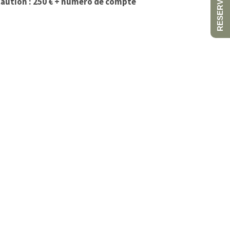
RESERVATION
aution : 250 € + numéro de compte