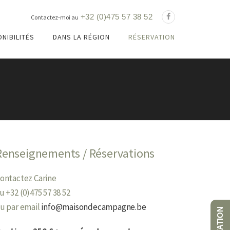
+32 (0)475 57 38 52
Contactez-moi au
ONIBILITÉS
DANS LA RÉGION
RÉSERVATION
Renseignements / Réservations
ontactez Carine
u +32 (0)475 57 38 52
u par email
info@maisondecampagne.be