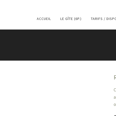
ACCUEIL
LE GÎTE (6P.)
TARIFS / DISP
C
a
o